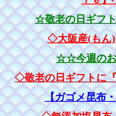
☆敬老の日ギフ
◇大阪産(もん
☆☆今週の
◇敬老の日ギフトに
【ガゴメ昆布