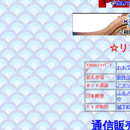
☆リ
Yahooｼｮｯﾋﾟﾝ
おも
ｸﾞ
楽天市場
創作頂
ネット通販
アマ
ふる
日本郵便
中
ＴＶ岸和田
城下
通信販