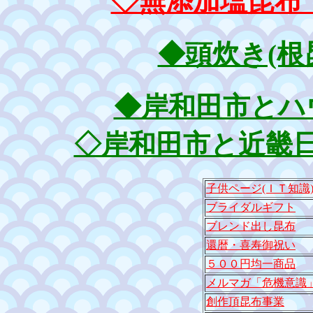
◇無添加塩昆布
◆頭炊き(根
◆岸和田市とハ
◇岸和田市と近畿日
子供ページ(ＩＴ知識
ブライダルギフト
ブレンド出し昆布
還暦・喜寿御祝い
５００円均一商品
メルマガ「危機意識
創作頂昆布事業