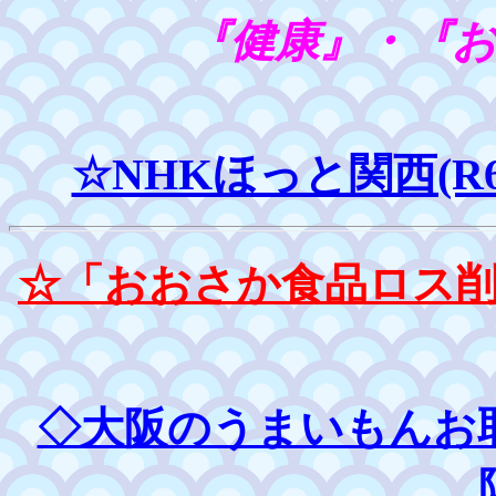
『健康』・『
☆NHKほっと関西(R6
☆「おおさか食品ロス
◇大阪のうまいもんお