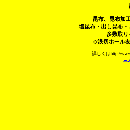
昆布、昆布加
塩昆布・出し昆布・
多数取り
◇浪切ホール
詳しくはhttp://www
←